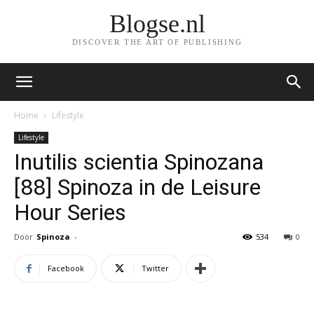
Blogse.nl
DISCOVER THE ART OF PUBLISHING
Home
Lifestyle
Lifestyle
Inutilis scientia Spinozana
[88] Spinoza in de Leisure
Hour Series
Door
Spinoza
-
534
0
Facebook
Twitter