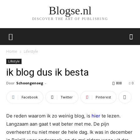
Blogse.nl
DISCOVER THE ART OF PUBLISHING
Home
Lifestyle
Lifestyle
ik blog dus ik besta
Door
Schoongenoeg
-
808
0
Facebook
Twitter
Pinterest
De reden waarom ik zo weinig blog, is
hier
te lezen.
Langzaam aan gaat t wat beter met me. De pijn
overheerst nu niet meer de hele dag. Ik was in december