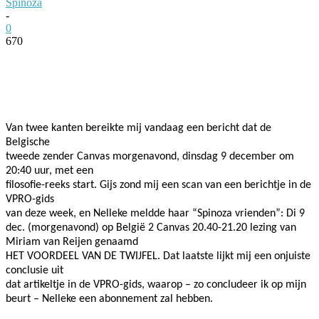
Spinoza
-
0
670
Facebook
Twitter
Pinterest
WhatsApp
Van twee kanten bereikte mij vandaag een bericht dat de
Belgische
tweede zender Canvas morgenavond, dinsdag 9 december om
20:40 uur, met een
filosofie-reeks start. Gijs zond mij een scan van een berichtje in de
VPRO-gids
van deze week, en Nelleke meldde haar “Spinoza vrienden”: Di 9
dec. (morgenavond) op België 2 Canvas 20.40-21.20 lezing van
Miriam van Reijen genaamd
HET VOORDEEL VAN DE TWIJFEL. Dat laatste lijkt mij een onjuiste
conclusie uit
dat artikeltje in de VPRO-gids, waarop – zo concludeer ik op mijn
beurt – Nelleke een abonnement zal hebben.