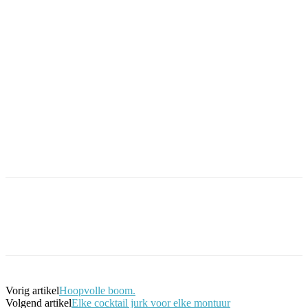
Facebook
Twitter
Pinterest
WhatsApp
Vorig artikel
Hoopvolle boom.
Volgend artikel
Elke cocktail jurk voor elke montuur