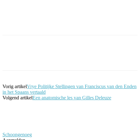
Facebook
Twitter
Pinterest
WhatsApp
Vorig artikel
Vrye Politijke Stellingen van Franciscus van den Enden
in het Spaans vertaald
Volgend artikel
Een anatomische les van Gilles Deleuze
Schoongenoeg