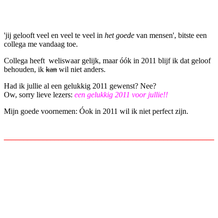
Facebook
Twitter
Pinterest
WhatsApp
'jij gelooft veel en veel te veel in
het goede
van mensen', bitste een
collega me vandaag toe.
Collega heeft weliswaar gelijk, maar óók in 2011 blijf ik dat geloof
behouden, ik
kan
wil niet anders.
Had ik jullie al een gelukkig 2011 gewenst? Nee?
Ow, sorry lieve lezers:
een gelukkig 2011 voor jullie!!
Mijn goede voornemen: Óok in 2011 wil ik niet perfect zijn.
______________________________________________________