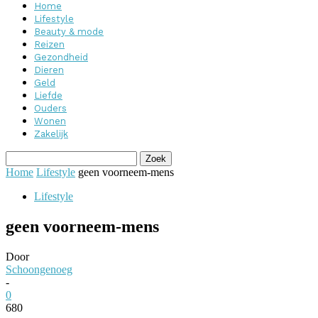
Home
Lifestyle
Beauty & mode
Reizen
Gezondheid
Dieren
Geld
Liefde
Ouders
Wonen
Zakelijk
Home
Lifestyle
geen voorneem-mens
Lifestyle
geen voorneem-mens
Door
Schoongenoeg
-
0
680