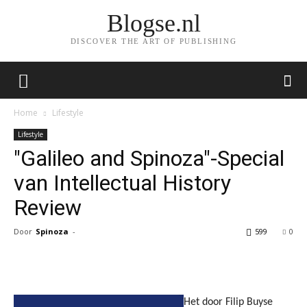
Blogse.nl
DISCOVER THE ART OF PUBLISHING
Home
Lifestyle
Lifestyle
"Galileo and Spinoza"-Special
van Intellectual History
Review
Door
Spinoza
-
599
0
Facebook
Twitter
Pinterest
Wh
Het door Filip Buyse