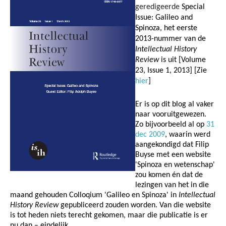
geredigeerde
Special
Issue: Galileo and
Spinoza, het eerste
2013-nummer van de
Intellectual History
Review
is uit [Volume
23, Issue 1, 2013] [Zie
hier
]
Er is op dit blog al vaker
naar vooruitgewezen.
Zo bijvoorbeeld al op
31
dec 2009
, waarin werd
aangekondigd dat Filip
Buyse met een website
'Spinoza en wetenschap'
zou komen én dat de
lezingen van het in die
maand gehouden Colloqium 'Galileo en Spinoza' in
Intellectual
History Review
gepubliceerd zouden worden. Van die website
is tot heden niets terecht gekomen, maar die publicatie is er
nu dan – eindelijk.