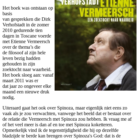
Het boek was ontstaan op
basis
van gesprekken die Dirk
Verhofstadt in de zomer
2010 gedurende tien
dagen in Toscane voerde
met Etienne Vermeersch
over de thema’s die
de filosoof al zijn hele
leven bezig hadden
gehouden in zijn
zoektocht naar waarheid.
Het boek sloeg aan: vanaf
maart 2011 was er
dat jaar zo ongeveer elke
maand een nieuwe druk
nodig.
Uiteraard gaat het ook over Spinoza, maar eigenlijk niet eens zo
vaak als je zou verwachten, vanwege het beeld dat er bestaat over
de relatie die Vermeersch met Spinoza zou hebben. Ik vraag me af
of het veel meer is dan af en toe met Spinoza koketteren.
Opmerkelijk vind ik de tegenstrijdigheid die hij op dezelfde
bladzijde te berde kan brengen over Spinoza's God: dat is de