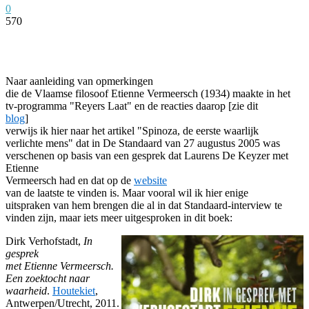
0
570
Facebook
Twitter
Pinterest
WhatsApp
Naar aanleiding van opmerkingen
die de Vlaamse filosoof Etienne Vermeersch (1934) maakte in het
tv-programma "Reyers Laat" en de reacties daarop [zie dit
blog
]
verwijs ik hier naar het artikel "Spinoza, de eerste waarlijk
verlichte mens" dat in De Standaard van 27 augustus 2005 was
verschenen op basis van een gesprek dat Laurens De Keyzer met
Etienne
Vermeersch had en dat op de
website
van de laatste te vinden is. Maar vooral wil ik hier enige
uitspraken van hem brengen die al in dat Standaard-interview te
vinden zijn, maar iets meer uitgesproken in dit boek:
Dirk Verhofstadt,
In
gesprek
met Etienne Vermeersch.
Een zoektocht naar
waarheid
.
Houtekiet
,
Antwerpen/Utrecht, 2011.