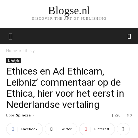
Blogse.nl
DISCOVER THE ART OF PUBLISHING
Home
Lifestyle
Lifestyle
Ethices en Ad Ethicam,
Leibniz’ commentaar op de
Ethica, hier voor het eerst in
Nederlandse vertaling
Door
Spinoza
-
726
0
Facebook
Twitter
Pinterest