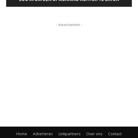
- Advertisement -
Home
Adverteren
Linkpartners
Over ons
Contact