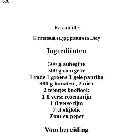
636
Facebook
Twitter
Pinterest
WhatsApp
Ratatouille
Ingrediënten
300 g aubegine
300 g courgette
1 rode 1 groene 1 gele paprika
300 g tomaten , 2 uien
2 teentjes knoflook
1 tl verse rozemarijn
1 tl verse tijm
7 el olijfolie
Zout en peper
Voorbereiding