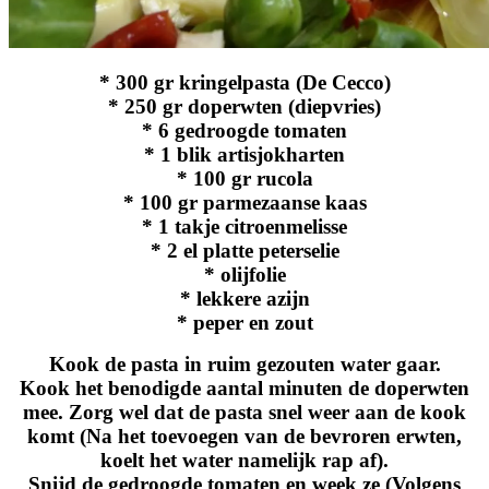
* 300 gr kringelpasta (De Cecco)
* 250 gr doperwten (diepvries)
* 6 gedroogde tomaten
* 1 blik artisjokharten
* 100 gr rucola
* 100 gr parmezaanse kaas
* 1 takje citroenmelisse
* 2 el platte peterselie
* olijfolie
* lekkere azijn
* peper en zout
Kook de pasta in ruim gezouten water gaar.
Kook het benodigde aantal minuten de doperwten
mee. Zorg wel dat de pasta snel weer aan de kook
komt (Na het toevoegen van de bevroren erwten,
koelt het water namelijk rap af).
Snijd de gedroogde tomaten en week ze (Volgens