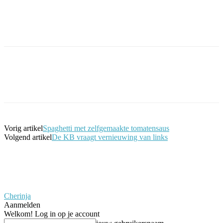
Facebook
Twitter
Pinterest
WhatsApp
Vorig artikel
Spaghetti met zelfgemaakte tomatensaus
Volgend artikel
De KB vraagt vernieuwing van links
Cherinja
Aanmelden
Welkom! Log in op je account