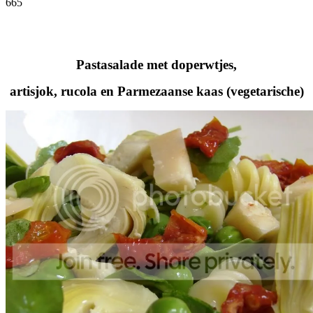
665
Facebook
Twitter
Pinterest
WhatsApp
Pastasalade met doperwtjes,
artisjok, rucola en Parmezaanse kaas (vegetarische)