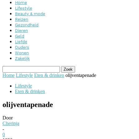
Home
Lifestyle
Beauty & mode
Reizen
Gezondheid
Dieren
Geld
Liefde
Ouders
Wonen
Zakelijk
Home
Lifestyle
Eten & drinken
olijventapenade
Lifestyle
Eten & drinken
olijventapenade
Door
Cherinja
-
0