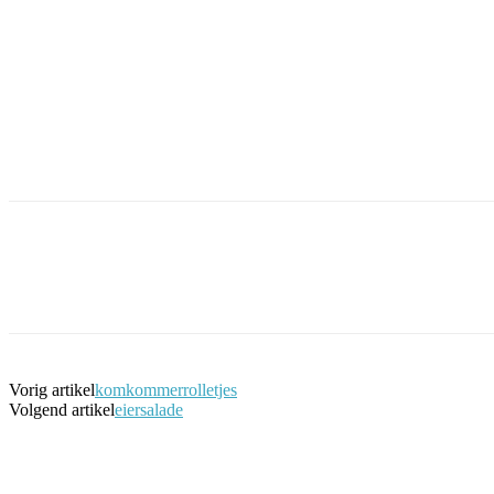
Facebook
Twitter
Pinterest
WhatsApp
Vorig artikel
komkommerrolletjes
Volgend artikel
eiersalade