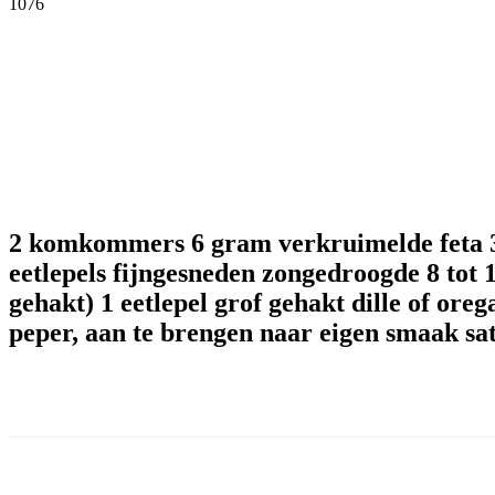
1076
Facebook
Twitter
Pinterest
WhatsApp
2 komkommers 6 gram verkruimelde feta 3 e
eetlepels fijngesneden zongedroogde 8 tot 1
gehakt) 1 eetlepel grof gehakt dille of oreg
peper, aan te brengen naar eigen smaak sa