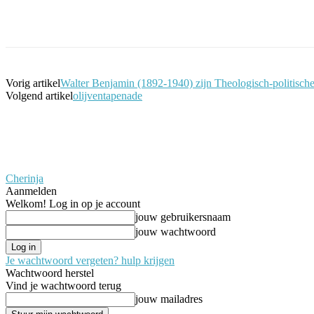
Facebook
Twitter
Pinterest
WhatsApp
Vorig artikel
Walter Benjamin (1892-1940) zijn Theologisch-politisc
Volgend artikel
olijventapenade
Cherinja
Aanmelden
Welkom! Log in op je account
jouw gebruikersnaam
jouw wachtwoord
Je wachtwoord vergeten? hulp krijgen
Wachtwoord herstel
Vind je wachtwoord terug
jouw mailadres