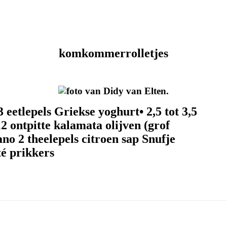
komkommerrolletjes
etlepels Griekse yoghurt• 2,5 tot 3,5
2 ontpitte kalamata olijven (grof
ano 2 theelepels citroen sap Snufje
té prikkers