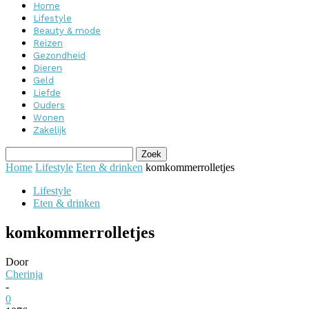
Home
Lifestyle
Beauty & mode
Reizen
Gezondheid
Dieren
Geld
Liefde
Ouders
Wonen
Zakelijk
Home
Lifestyle
Eten & drinken
komkommerrolletjes
Lifestyle
Eten & drinken
komkommerrolletjes
Door
Cherinja
-
0