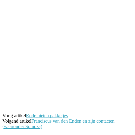
Facebook
Twitter
Pinterest
WhatsApp
Vorig artikel
Rode bieten pakketjes
Volgend artikel
Franciscus van den Enden en zijn contacten
(waaronder Spinoza)