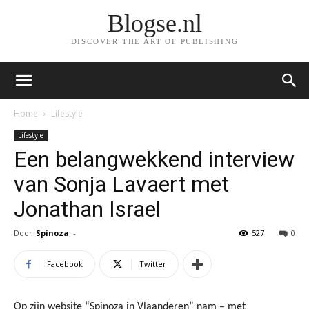
Blogse.nl
DISCOVER THE ART OF PUBLISHING
Home
Lifestyle
Lifestyle
Een belangwekkend interview
van Sonja Lavaert met
Jonathan Israel
Door
Spinoza
-
527
0
Facebook
Twitter
Op zijn website “Spinoza in Vlaanderen” nam – met