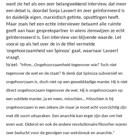
want zie het als een zeer belangwekkend interview, dat meer
een debat is, doordat Sonja Lavaert én zeer geïnformeerd is
én duidelijk eigen, marxistisch getinte, opvattingen heeft.
Maar zoals het een echte interviewer betaamt alle ruimte
geeft aan haar gesprekspartner in wiens zienswijzen ze echt
geïnteresseerd is. Een interview van blijvende waarde. Let
vooral op als het over de in de titel vermelde
‘ongehoorzaamheid van Spinoza’ gaat, waarnaar Lavaert
vraagt.
Israel:
“Mhm…Ongehoorzaamheid tegenover wie? Toch niet
tegenover de wet en de staat? Ik denk dat Spinoza subversief en
ongehoorzaam is, doch niet op een gewelddadige manier. Hij is niet
direct ongehoorzaam tegenover de wet. Hij is ongehoorzaam op
een subtiele manier, ja en neen, misschien… Misschien is hij
ongehoorzaam in een zekere zin maar je moet echt voorzichtig zijn
met dit soort uitspraken. Een anarchie kan erger zijn dan om het
even wat. Diderot en ook de andere revolutionaire filosofen waren
zeer beducht voor de gevolgen van wetsbreuk en anarchie.”