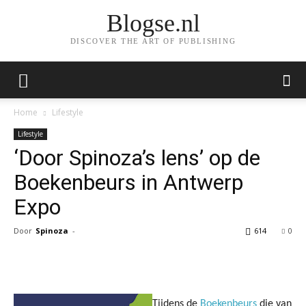
Blogse.nl
DISCOVER THE ART OF PUBLISHING
Home
Lifestyle
Lifestyle
‘Door Spinoza’s lens’ op de
Boekenbeurs in Antwerp
Expo
Door
Spinoza
-
614
0
Facebook
Twitter
Pinterest
Wh
Tijdens de
Boekenbeurs
die van