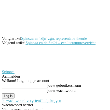
Facebook
Twitter
Pinterest
WhatsApp
Vorig artikel
Spinoza en ‘zijn’ zgn. representatie-theorie
Volgend artikel
Spinoza en de Stoïci – een literatuuroverzicht
Spinoza
Aanmelden
Welkom! Log in op je account
jouw gebruikersnaam
jouw wachtwoord
Je wachtwoord vergeten? hulp krijgen
Wachtwoord herstel
Vind je wachtwoord terug