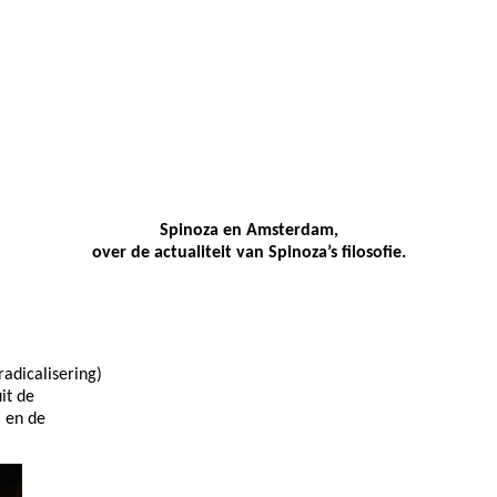
Spinoza en Amsterdam,
over de actualiteit van Spinoza’s filosofie.
adicalisering)
it de
 en de