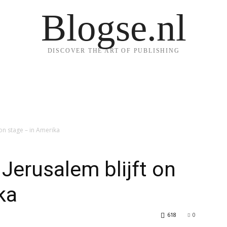
Blogse.nl
DISCOVER THE ART OF PUBLISHING
 on stage – in Amerika
 Jerusalem blijft on
ka
618
0