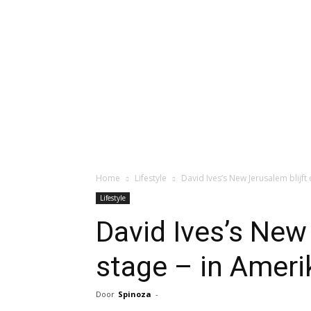
Home
Lifestyle
David Ives’s New Jerusalem blijft
Lifestyle
David Ives’s New
stage – in Ameri
Door
Spinoza
-