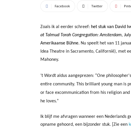
Facebook
Twitter
Pint
Zoals ik al eerder schreef:
het stuk van David I
at Talmud Torah Congregation: Amsterdam, July
Amerikaanse Bühne.
Nu speelt het van 11 janua
Idea Theatre in Sacramento, Californië), met 
Mahoney.
‘t Wordt aldus aangeprezen: “One philosopher's 
entire community. This brilliant young man is 
or face excommunication from his religion and i
he loves.”
Ik blijf me afvragen wanneer een Nederlands gez
opname gehoord, een bijzonder stuk. [Zie een
k