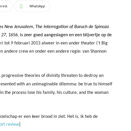
erest
WhatsApp
ves
New Jerusalem, The Interrogation of Baruch de Spinoza
 27, 1656
, is zeer goed aangeslagen en een blijvertje op de
ri tot 9 februari 2013 alweer in een ander theater (’t Big
een andere crew en onder een andere regie: van
Shannon
progressive theories of divinity threaten to destroy an
presented with an unimaginable dilemma: be true to himself
n the process lose his family, his culture, and the woman
elschap er een keer brood in ziet. Het is, ik heb de
ort review
]