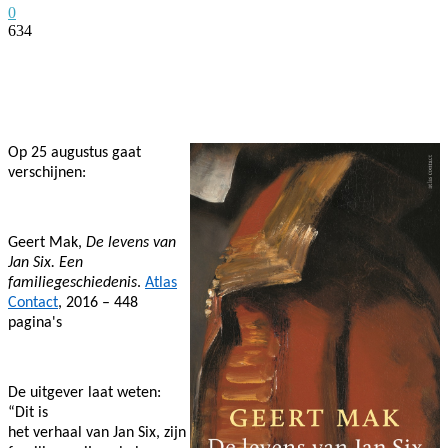
0
634
Facebook
Twitter
Pinterest
WhatsApp
Op 25 augustus gaat
verschijnen:
Geert Mak,
De levens van
Jan Six. Een
familiegeschiedenis
.
Atlas
Contact
, 2016 – 448
pagina's
De uitgever laat weten:
“Dit is
het verhaal van Jan Six, zijn