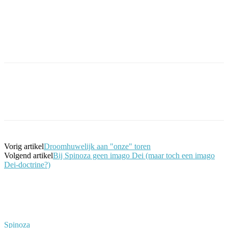
Facebook
Twitter
Pinterest
WhatsApp
Vorig artikel
Droomhuwelijk aan "onze" toren
Volgend artikel
Bij Spinoza geen imago Dei (maar toch een imago
Dei-doctrine?)
Spinoza