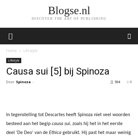
Blogse.nl
DISCOVER THE ART OF PUBLISHING
Home
Lifestyle
Lifestyle
Causa sui [5] bij Spinoza
Door
Spinoza
-
594
0
Facebook
Twitter
Pinterest
Wh
In tegenstelling tot Descartes heeft Spinoza niet veel woorden
besteed aan het begip
causa sui
, zoals hij het in het eerste
deel ‘De Deo’ van de
Ethica
gebruikt. Hij past het maar weinig