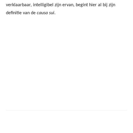
verklaarbaar, intelligibel zijn ervan, begint hier al bij zijn
definitie van de
causa sui
.
Facebook
Twitter
Pinterest
Wh