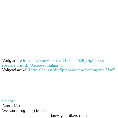
Facebook
Twitter
Pinterest
WhatsApp
Vorig artikel
Johannes Bouwmeester (1634 – 1680) Spinoza’s
speciale vriend: "Amice singularis"…
Volgend artikel
Hervé Chaussard’s Spinoza-dans-choreografie "Joy"
Spinoza
Aanmelden
Welkom! Log in op je account
jouw gebruikersnaam