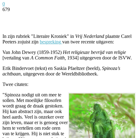
0
679
Facebook
Twitter
Pinterest
WhatsApp
In zijn rubriek "Literaire Kroniek" in
Vrij Nederland
plaatste Carel
Peeters zojuist zijn
bespreking
van twee recente uitgaven:
Van John Dewey (1859-1952)
Het religieuze bevrijd van religie
[vertaling van
A Common Faith,
1934] uitgegeven door de ISVW.
Erik Bindervoet (tekst) en Saskia Pfaeltzer (beeld),
Spinoza’s
achtbaan
, uitgegeven door de Wereldbibliotheek.
Twee citaten:
"Spinoza nodigt uit om mee te
sollen. Met moeilijke filosofen
wordt graag de draak gestoken.
Hij kan abstract zijn, maar ook
heel aards. Veel is onzeker over
zijn leven, maar er is genoeg over
hem te vertellen om rode oren
van te krijgen. Hij is niet stuk te