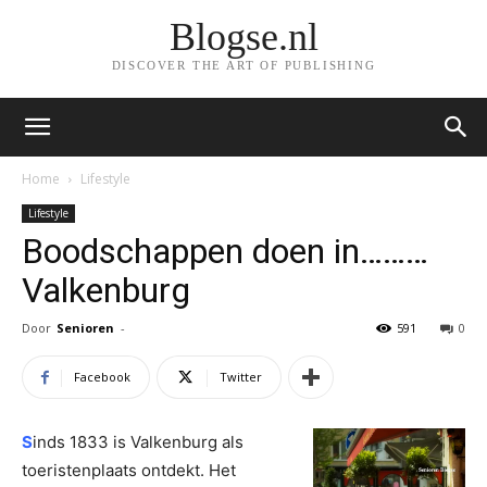
Blogse.nl
DISCOVER THE ART OF PUBLISHING
Home
Lifestyle
Lifestyle
Boodschappen doen in………
Valkenburg
Door
Senioren
-
591
0
Facebook
Twitter
S
inds 1833 is Valkenburg als
toeristenplaats ontdekt. Het