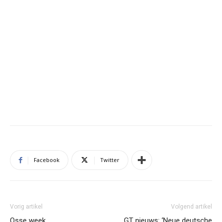
Facebook
Twitter
Vorig artikel
Volgend artikel
Osse week.
GT nieuws: ‘Neue deutsche