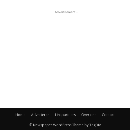
- Advertisement -
Home
Adverteren
Linkpartners
Over ons
Contact
© Newspaper WordPress Theme by TagDiv