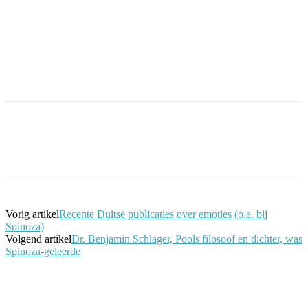
Facebook
Twitter
Pinterest
WhatsApp
Vorig artikel
Recente Duitse publicaties over emoties (o.a. bij
Spinoza)
Volgend artikel
Dr. Benjamin Schlager, Pools filosoof en dichter, was
Spinoza-geleerde