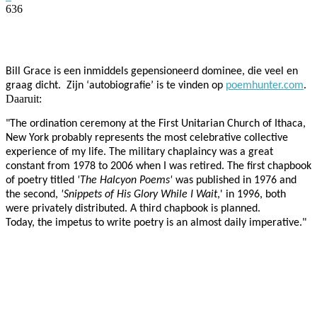
636
Facebook
Twitter
Pinterest
WhatsApp
Bill Grace is een inmiddels gepensioneerd dominee, die veel en
graag dicht. Z
ijn ‘autobiografie’ is te vinden op
poemhunter.com
.
Daaruit:
"The ordination ceremony at the First Unitarian Church of Ithaca,
New York probably represents the most celebrative collective
experience of my life. The military chaplaincy was a great
constant from 1978 to 2006 when I was retired. The first chapbook
of poetry titled
'The Halcyon Poems'
was published in 1976 and
the second,
'Snippets of His Glory While I Wait
,' in 1996, both
were privately distributed. A third chapbook is planned.
Today, the impetus to write poetry is an almost daily imperative."