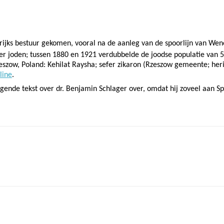
ijks bestuur gekomen, vooral na de aanleg van de spoorlijn van Wene
r joden; tussen 1880 en 1921 verdubbelde de joodse populatie van 5
eszow, Poland: Kehilat Raysha; sefer zikaron (Rzeszow gemeente; heri
line
.
gende tekst over dr. Benjamin Schlager over, omdat hij zoveel aan S