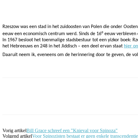
Facebook
Twitter
Pinterest
WhatsApp
Rzeszow was een stad in het zuidoosten van Polen die onder Oostenr
e
eeuw een economisch centrum werd. Sinds de 16
eeuw verbleven e
In 1967 besloot het toenmalige stadsbestuur tot een yizkor boek: Rz
het Hebreeuws en 248 in het Jiddisch – een deel ervan staat
hier on
Daaruit neem ik, eveneens om de herinnering door te geven, de vol
Facebook
Twitter
Pinterest
WhatsApp
Vorig artikel
Bill Grace schreef een "Knieval voor Spinoza"
Volgend artikel
Voor Spinozisten bestaat er geen enkele transcendentie