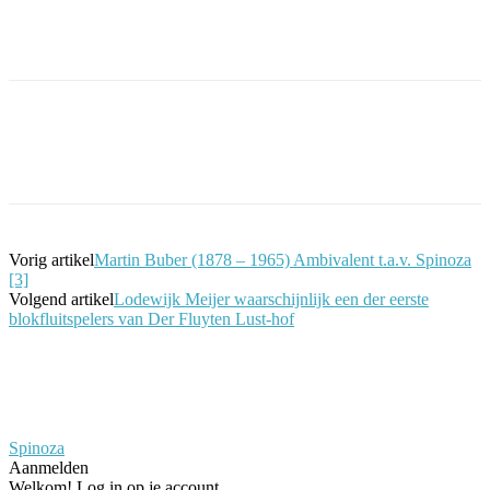
Facebook
Twitter
Pinterest
WhatsApp
Vorig artikel
Martin Buber (1878 – 1965) Ambivalent t.a.v. Spinoza
[3]
Volgend artikel
Lodewijk Meijer waarschijnlijk een der eerste
blokfluitspelers van Der Fluyten Lust-hof
Spinoza
Aanmelden
Welkom! Log in op je account