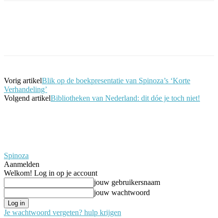
Facebook
Twitter
Pinterest
WhatsApp
Vorig artikel
Blik op de boekpresentatie van Spinoza’s ‘Korte
Verhandeling’
Volgend artikel
Bibliotheken van Nederland: dit dóe je toch niet!
Spinoza
Aanmelden
Welkom! Log in op je account
jouw gebruikersnaam
jouw wachtwoord
Je wachtwoord vergeten? hulp krijgen