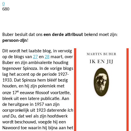
0
680
Facebook
Twitter
Pinterest
WhatsApp
Buber besluit dat ons
een derde attribuut
bekend moet zijn:
persoon-zijn
!
Dit wordt het laatste blog, in vervolg
op de blogs van
27
en
28
maart, over
Buber en zijn ambivalente houding
tegenover Spinoza. In de vorige blogs
lag het accent op de periode 1927-
1933. Dat Spinoza hem blééf bezig
houden, en hij zijn polemiek met
e
onze 17
eeuwse filosoof voortzette,
bleek uit een latere publicatie. Aan
de heruitgave in 1957 van zijn
oorspronkelijk uit 1923 daterende
Ich
und Du,
dat wel als zijn hoofdwerk
wordt beschouwd, voegde hij een
Nawoord toe waarin hij bijna aan het