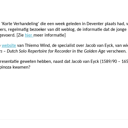
 'Korte Verhandeling' die een week geleden in Deventer plaats had, 
sers, regelmatig bezoeker van dit weblog, de informatie dat de jong
tgevoerd. [Zie
hier
meer informatie]
e
website
van Thiemo Wind, de specialist over Jacob van Eyck, van wie
s – Dutch Solo Repertoire for Recorder in the Golden Age
verscheen.
resentatie geweten hebben, naast dat Jacob van Eyck (1589/90 – 1657
 Spinoza kwamen?