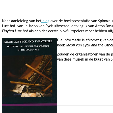
Facebook
Twitter
Pinterest
WhatsApp
Naar aanleiding van het
blog
over de boekpresentatie van Spinoza's
Lust-hof’ van Jr. Jacob van Eyck uitvoerde, o
ntving ik van Anton Bos
Fluyten Lust-hof
als een der eerste blokfluitspelers moet hebben ui
Die informatie is afkomstig van d
boek
Jacob van Eyck and the Other
Zouden de organisatoren van de p
van deze muziek in de buurt van