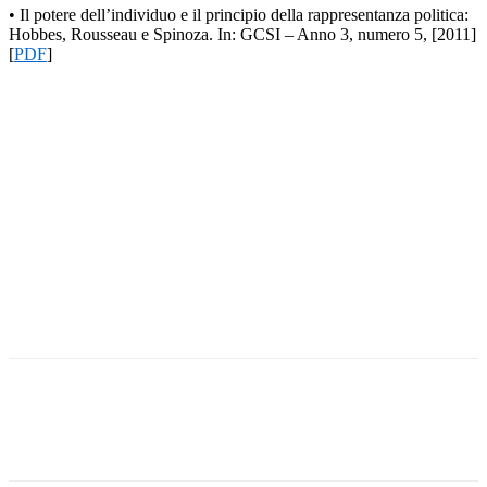
• Il potere dell’individuo e il principio della rappresentanza politica:
Hobbes, Rousseau e Spinoza. In: GCSI – Anno 3, numero 5, [2011]
[
PDF
]
Facebook
Twitter
Pinterest
WhatsApp