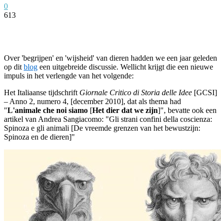
0
613
Facebook
Twitter
Pinterest
WhatsApp
Over 'begrijpen' en 'wijsheid' van dieren hadden we een jaar geleden
op dit
blog
een uitgebreide discussie. Wellicht krijgt die een nieuwe
impuls in het verlengde van het volgende:
Het Italiaanse tijdschrift
Giornale Critico di Storia delle Idee
[GCSI]
– Anno 2, numero 4, [december 2010], dat als thema had
"
L'animale che noi siamo
[
Het dier dat we zijn
]", bevatte ook een
artikel van Andrea Sangiacomo: "Gli strani confini della coscienza:
Spinoza e gli animali [De vreemde grenzen van het bewustzijn:
Spinoza en de dieren]"