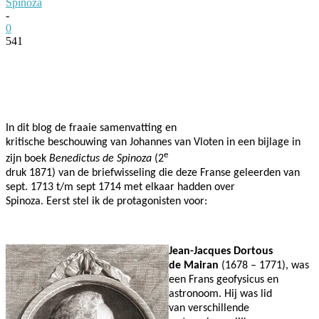
Spinoza
-
0
541
Facebook
Twitter
Pinterest
WhatsApp
In dit blog de fraaie samenvatting en
kritische beschouwing van Johannes van Vloten in een bijlage in
e
zijn boek
Benedictus de Spinoza
(2
druk 1871) van de briefwisseling die deze Franse geleerden van
sept. 1713 t/m sept 1714 met elkaar hadden over
Spinoza. Eerst stel ik de protagonisten voor:
Jean-Jacques Dortous
de Mairan
(1678 – 1771), was
een Frans geofysicus en
astronoom. Hij was lid
van verschillende