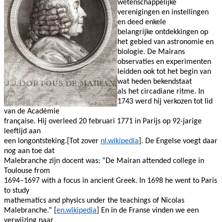
wetenschappelijke
verenigingen en instellingen
en deed enkele
belangrijke ontdekkingen op
het gebied van astronomie en
biologie. De Mairans
observaties en experimenten
leidden ook tot het begin van
wat heden bekendstaat
als het circadiane ritme. In
1743 werd hij verkozen tot lid
van de Académie
française. Hij overleed 20 februari 1771 in Parijs op 92-jarige
leeftijd aan
een longontsteking.[Tot zover
nl.wikipedia
]. De Engelse voegt daar
nog aan toe dat
Malebranche zijn docent was: “De Mairan attended college in
Toulouse from
1694–1697 with a focus in ancient Greek. In 1698 he went to Paris
to study
mathematics and physics under the teachings of Nicolas
Malebranche.” [
en.wikipedia
] En in de Franse vinden we een
verwijzing naar