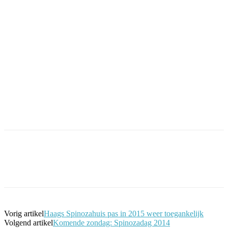
Facebook
Twitter
Pinterest
WhatsApp
Vorig artikel
Haags Spinozahuis pas in 2015 weer toegankelijk
Volgend artikel
Komende zondag: Spinozadag 2014