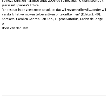
Spinoza Kring en Paradiso sinds 2008 de Spinozadag. Uitgangspunt dit
jaar is uit Spinoza’s Ethica:
‘Er bestaat in de geest geen absolute, dat wil zeggen vrije wil … onder wil
versta ik het vermogen te bevestigen of te ontkennen’ (Ethica 2, 48).
Sprekers: Carolien Gehrels, Jan Knol, Eugène Sutorius, Carien de Jonge
en
Boris van der Ham.