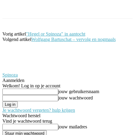
Facebook
Twitter
Pinterest
WhatsApp
Vorig artikel
"Hegel or Spinoza" in aantocht
Volgend artikel
Wolfgang Bartuschat – vervolg en nogmaals
Spinoza
Aanmelden
Welkom! Log in op je account
jouw gebruikersnaam
jouw wachtwoord
Je wachtwoord vergeten? hulp krijgen
Wachtwoord herstel
Vind je wachtwoord terug
jouw mailadres