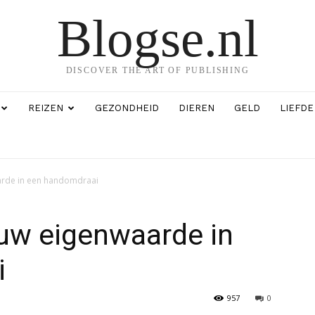
Blogse.nl
DISCOVER THE ART OF PUBLISHING
REIZEN
GEZONDHEID
DIEREN
GELD
LIEFDE
arde in een handomdraai
ouw eigenwaarde in
i
957
0