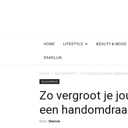
HOME
LIFESTYLE
BEAUTY & MODE
ZAKELIJK
Home
Gezondheid
Zo vergroot je jouw eigenwa
Gezondheid
Zo vergroot je j
een handomdraa
Door
Denise
-