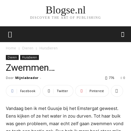
Blogse.nl
DISCOVER THE ART OF PUBLISHING
Home
Dieren
Huisdieren
Dieren
Huisdieren
Zwemmen…
Door
Mijnlabrador
-
776
0
Facebook
Twitter
Pinterest
Vandaag ben ik met Guusje bij het Emstergat geweest.
Eens kijken of ze het water in zou durven. Tot haar buik
was geen probleem, maar echt zelf gaan zwemmen vond