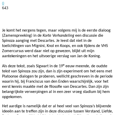
0
643
Facebook
Twitter
Pinterest
WhatsApp
Je komt het nergens tegen, maar volgens mij is de eerste dialoog
(Zamenspreeking) in de
Korte Verhandeling
een discussie die
Spinoza aanging met Descartes. Je leest dat niet in de
toelichtingen van Mignini, Knol en Koops, en ook tijdens de VHS
Zomercursus werd daar niet op gewezen, blijkt uit mijn
aantekeningen en het uitvoerige verslag van Jan de Koning.
e
Als deze tekst, zoals Sigwart in de 19
eeuw meende, de oudste
tekst van Spinoza zou zijn, dan is zijn experiment om het eens met
Platoonse dialogen te proberen, wellicht geschreven in de periode
waarin hij, bij Franciscus van den Enden waarschijnlijk, voor het
eerst kennis maakte met de filosofie van Descartes. Dan zijn zijn
belangrijkste verwerpingen al in een zeer vroeg stadium bij hem
opgekomen.
Het aardige is namelijk dat er al heel veel van Spinoza’s blijvende
ideeën aan te treffen zijn in deze discussie tussen Verstand, Liefde,