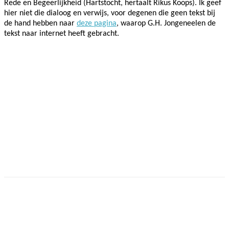
Rede en
Begeerlijkheid (Hartstocht, hertaalt Rikus Koops)
. Ik geef
hier niet die dialoog en verwijs, voor degenen die geen tekst bij
de hand hebben naar
deze pagina
, waarop G.H. Jongeneelen de
tekst naar internet heeft gebracht.
Facebook
Twitter
Pinterest
WhatsApp