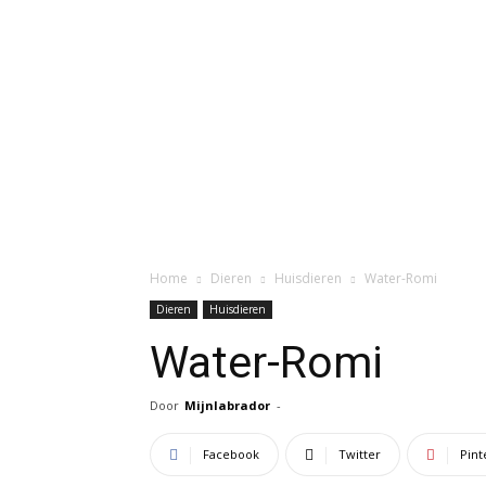
Home
Dieren
Huisdieren
Water-Romi
Dieren
Huisdieren
Water-Romi
Door
Mijnlabrador
-
Facebook
Twitter
Pint