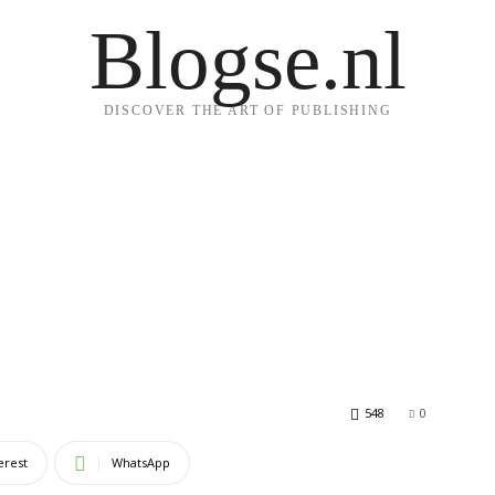
Blogse.nl
DISCOVER THE ART OF PUBLISHING
548
0
erest
WhatsApp