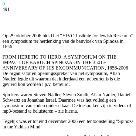
0
491
Facebook
Twitter
Pinterest
WhatsApp
Op 29 oktober 2006 hield het "YIVO Institute for Jewish Research"
een symposium ter herdenking van de banvloek van Spinoza in
1656.
FROM HERETIC TO HERO: A SYMPOSIUM ON THE
IMPACT OF BARUCH SPINOZA ON THE 350TH
ANNIVERSARY OF HIS EXCOMMUNICATION, 1656-2006
De organisator en openingsspreker van het symposium, Allan
Nadler, legde uit waarom dat inderdaad een gebeurtenis is die
gevierd kon worden i.p.v. betreurd.
Sprekers waren Steven Nadler, Steven Smith, Allan Nadler, Daniel
Schwartz en Jonathan Israel. Daarmee was het volledig een
symposium van Joden onder elkaar. De toespraken zijn in video- of
mp3-bestand te beluisteren – zie hierna.
Tegelijk was er tot eind december 2006 een tentoonstelling "Spinoza
in the Yiddish Mind"