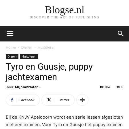
Blogse.nl
DISCOVER THE ART OF PUBLISHING
Home
Dieren
Huisdieren
Dieren
Huisdieren
Tyro en Guusje, puppy
jachtexamen
Door
Mijnlabrador
-
864
0
Facebook
Twitter
Bij de KNJV Apeldoorn wordt een serie lessen afgesloten
met een examen. Voor Tyro en Guusje het puppy examen