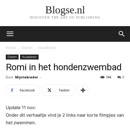
Blogse.nl
DISCOVER THE ART OF PUBLISHING
Home
Dieren
Huisdieren
Dieren
Huisdieren
Romi in het hondenzwembad
Door
Mijnlabrador
-
744
0
Facebook
Twitter
Update 11 nov:
Onder dit verhaaltje vind je 2 links naar korte filmpjes van
het zwemmen.