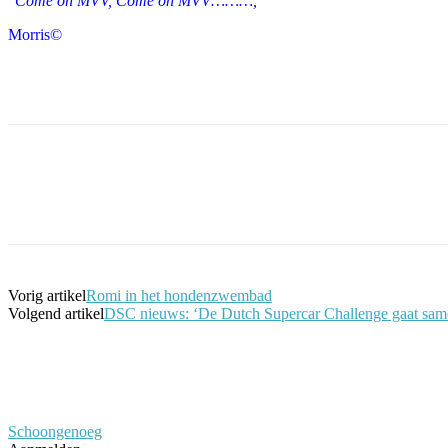
"Come on MVV, Come on MVV………,"
Morris©
Facebook
Twitter
Pinterest
WhatsApp
Vorig artikel
Romi in het hondenzwembad
Volgend artikel
DSC nieuws: ‘De Dutch Supercar Challenge gaat sam
Schoongenoeg