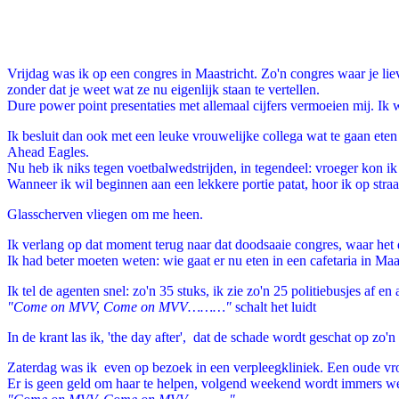
Facebook
Twitter
Pinterest
WhatsApp
Vrijdag was ik op een congres in Maastricht. Zo'n congres waar je liev
zonder dat je weet wat ze nu eigenlijk staan te vertellen.
Dure power point presentaties met allemaal cijfers vermoeien mij. Ik w
Ik besluit dan ook met een leuke vrouwelijke collega wat te gaan eten 
Ahead Eagles.
Nu heb ik niks tegen voetbalwedstrijden, in tegendeel: vroeger kon ik
Wanneer ik wil beginnen aan een lekkere portie patat, hoor ik op straat
Glasscherven vliegen om me heen.
Ik verlang op dat moment terug naar dat doodsaaie congres, waar het d
Ik had beter moeten weten: wie gaat er nu eten in een cafetaria in Maas
Ik tel de agenten snel: zo'n 35 stuks, ik zie zo'n 25 politiebusjes af en 
"Come on MVV, Come on MVV………"
schalt het luidt
In de krant las ik, 'the day after', dat de schade wordt geschat op zo'n 
Zaterdag was ik even op bezoek in een verpleegkliniek. Een oude vrouw
Er is geen geld om haar te helpen, volgend weekend wordt immers we