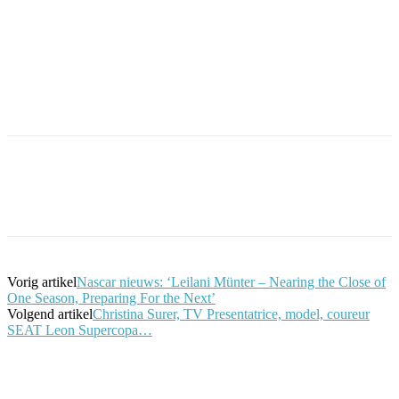
Facebook
Twitter
Pinterest
WhatsApp
Vorig artikel
Nascar nieuws: ‘Leilani Münter – Nearing the Close of
One Season, Preparing For the Next’
Volgend artikel
Christina Surer, TV Presentatrice, model, coureur
SEAT Leon Supercopa…