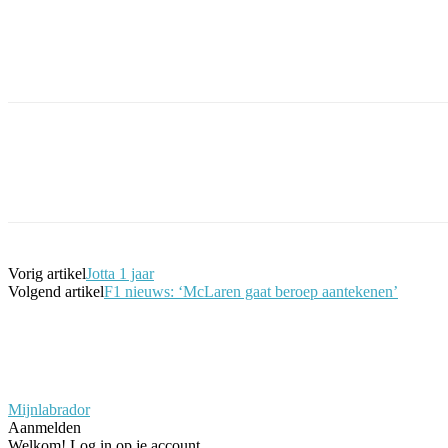
Facebook
Twitter
Pinterest
WhatsApp
Vorig artikel
Jotta 1 jaar
Volgend artikel
F1 nieuws: ‘McLaren gaat beroep aantekenen’
Mijnlabrador
Aanmelden
Welkom! Log in op je account