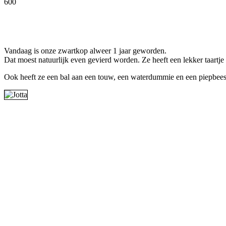
600
Facebook
Twitter
Pinterest
WhatsApp
Vandaag is onze zwartkop alweer 1 jaar geworden.
Dat moest natuurlijk even gevierd worden. Ze heeft een lekker taart
Ook heeft ze een bal aan een touw, een waterdummie en een piepbees