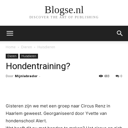
Blogse.nl
DISCOVER THE ART OF PUBLISHING
Home
Dieren
Huisdieren
Dieren
Huisdieren
Hondentraining?
Door
Mijnlabrador
-
693
0
Facebook
Twitter
Pinterest
Gisteren zijn we met een groep naar Circus Renz in
Haarlem geweest. Georganiseerd door Yvette van
hondenschool Alert.