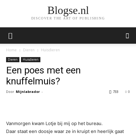
Blogse.nl
DISCOVER THE ART OF PUBLISHING
Home
Dieren
Huisdieren
Dieren
Huisdieren
Een poes met een
knuffelmuis?
Door
Mijnlabrador
-
733
0
Facebook
Twitter
Pinterest
Wh
Vanmorgen kwam Lotje bij mij op het bureau.
Daar staat een doosje waar ze in kruipt en heerlijk gaat