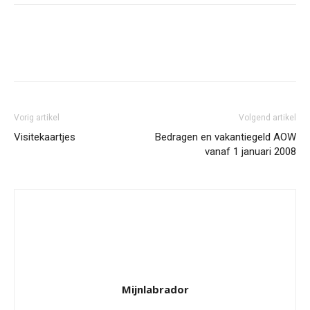
Facebook
Twitter
Pinterest
Wh
Vorig artikel
Volgend artikel
Visitekaartjes
Bedragen en vakantiegeld AOW
vanaf 1 januari 2008
Mijnlabrador