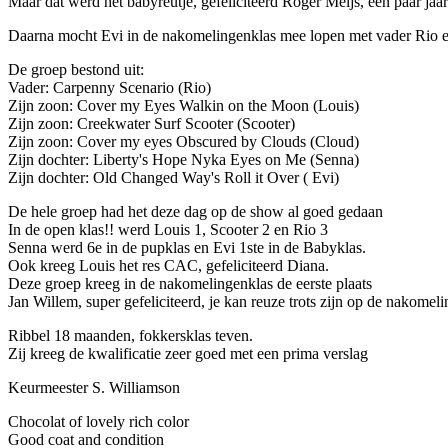
Maar dat werd het babyreutje, gefeliciteerd Roger Meijs, een paar jaa
Daarna mocht Evi in de nakomelingenklas mee lopen met vader Rio e
De groep bestond uit:
Vader: Carpenny Scenario (Rio)
Zijn zoon: Cover my Eyes Walkin on the Moon (Louis)
Zijn zoon: Creekwater Surf Scooter (Scooter)
Zijn zoon: Cover my eyes Obscured by Clouds (Cloud)
Zijn dochter: Liberty's Hope Nyka Eyes on Me (Senna)
Zijn dochter: Old Changed Way's Roll it Over ( Evi)
De hele groep had het deze dag op de show al goed gedaan
In de open klas!! werd Louis 1, Scooter 2 en Rio 3
Senna werd 6e in de pupklas en Evi 1ste in de Babyklas.
Ook kreeg Louis het res CAC, gefeliciteerd Diana.
Deze groep kreeg in de nakomelingenklas de eerste plaats
Jan Willem, super gefeliciteerd, je kan reuze trots zijn op de nakom
Ribbel 18 maanden, fokkersklas teven.
Zij kreeg de kwalificatie zeer goed met een prima verslag
Keurmeester S. Williamson
Chocolat of lovely rich color
Good coat and condition