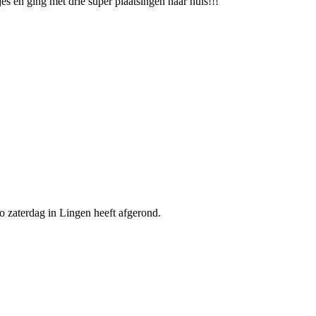
s en ging met drie super plaatsingen naar huis!!!
o zaterdag in Lingen heeft afgerond.