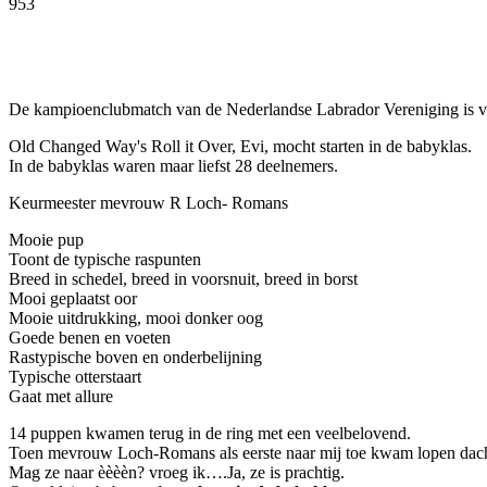
953
Facebook
Twitter
Pinterest
WhatsApp
De kampioenclubmatch van de Nederlandse Labrador Vereniging is v
Old Changed Way's Roll it Over, Evi, mocht starten in de babyklas.
In de babyklas waren maar liefst 28 deelnemers.
Keurmeester mevrouw R Loch- Romans
Mooie pup
Toont de typische raspunten
Breed in schedel, breed in voorsnuit, breed in borst
Mooi geplaatst oor
Mooie uitdrukking, mooi donker oog
Goede benen en voeten
Rastypische boven en onderbelijning
Typische otterstaart
Gaat met allure
14 puppen kwamen terug in de ring met een veelbelovend.
Toen mevrouw Loch-Romans als eerste naar mij toe kwam lopen dacht ik
Mag ze naar èèèèn? vroeg ik….Ja, ze is prachtig.