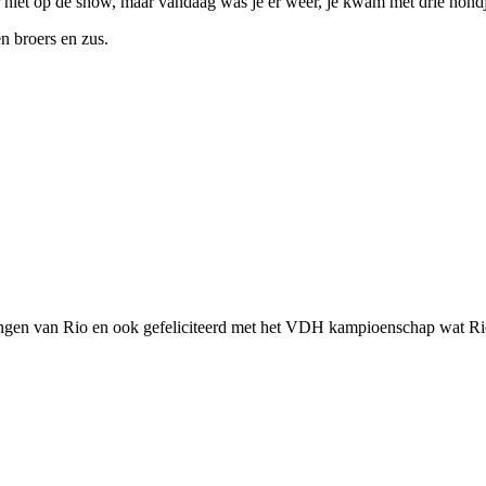
r niet op de show, maar vandaag was je er weer, je kwam met drie hondje
n broers en zus.
elingen van Rio en ook gefeliciteerd met het VDH kampioenschap wat Ri