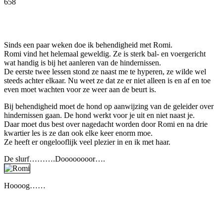
658
Facebook
Twitter
Pinterest
WhatsApp
Sinds een paar weken doe ik behendigheid met Romi.
Romi vind het helemaal geweldig. Ze is sterk bal- en voergericht
wat handig is bij het aanleren van de hindernissen.
De eerste twee lessen stond ze naast me te hyperen, ze wilde wel
steeds achter elkaar. Nu weet ze dat ze er niet alleen is en af en toe
even moet wachten voor ze weer aan de beurt is.
Bij behendigheid moet de hond op aanwijzing van de geleider over
hindernissen gaan. De hond werkt voor je uit en niet naast je.
Daar moet dus best over nagedacht worden door Romi en na drie
kwartier les is ze dan ook elke keer enorm moe.
Ze heeft er ongelooflijk veel plezier in en ik met haar.
De slurf……….Doooooooor….
Hoooog……