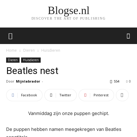
Blogse.nl
DISCOVER THE ART OF PUBLISHING
Home
Dieren
Huisdieren
Dieren
Huisdieren
Beatles nest
Door
Mijnlabrador
-
554
0
Facebook
Twitter
Pinterest
Vanmiddag zijn onze puppen gechipt.
De puppen hebben namen meegekregen van Beatles