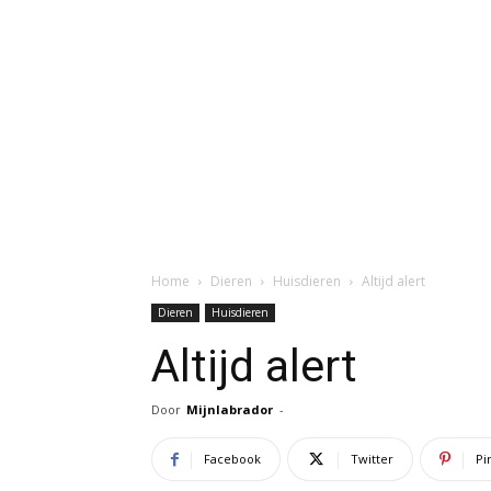
Home
Dieren
Huisdieren
Altijd alert
Dieren
Huisdieren
Altijd alert
Door
Mijnlabrador
-
Facebook
Twitter
Pi