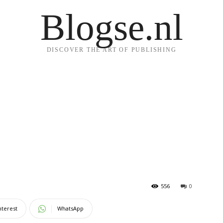
Blogse.nl
DISCOVER THE ART OF PUBLISHING
556
0
nterest
WhatsApp