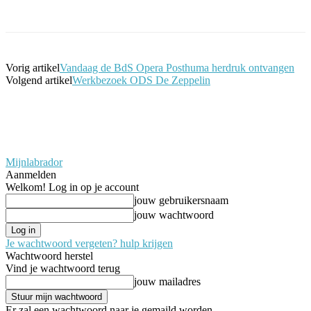
Facebook
Twitter
Pinterest
WhatsApp
Vorig artikel
Vandaag de BdS Opera Posthuma herdruk ontvangen
Volgend artikel
Werkbezoek ODS De Zeppelin
Mijnlabrador
Aanmelden
Welkom! Log in op je account
jouw gebruikersnaam
jouw wachtwoord
Je wachtwoord vergeten? hulp krijgen
Wachtwoord herstel
Vind je wachtwoord terug
jouw mailadres
Er zal een wachtwoord naar je gemaild worden