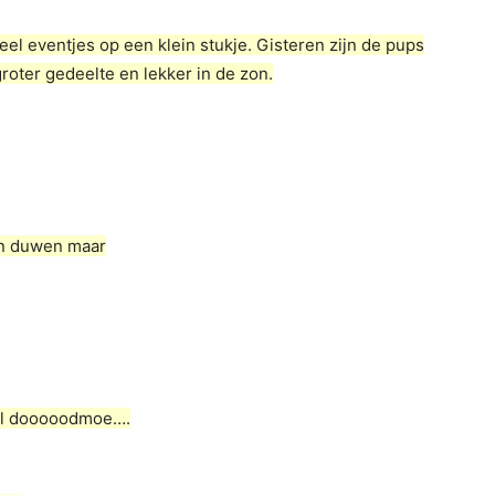
el eventjes op een klein stukje. Gisteren zijn de pups
oter gedeelte en lekker in de zon.
en duwen maar
wel dooooodmoe….