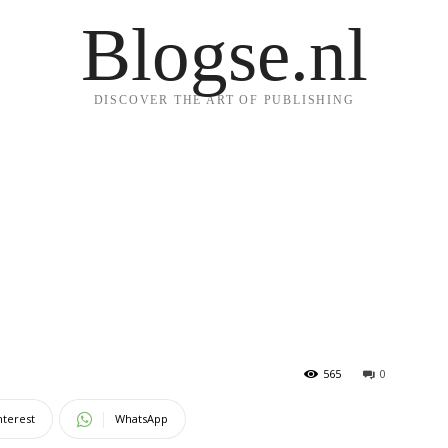
Blogse.nl
DISCOVER THE ART OF PUBLISHING
565
0
nterest
WhatsApp