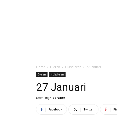
Home
Dieren
Huisdieren
27 Januari
Dieren
Huisdieren
27 Januari
Door
Mijnlabrador
-
Facebook
Twitter
Pi