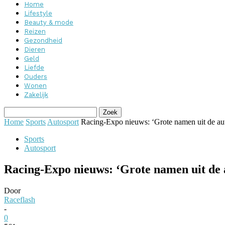
Home
Lifestyle
Beauty & mode
Reizen
Gezondheid
Dieren
Geld
Liefde
Ouders
Wonen
Zakelijk
Home
Sports
Autosport
Racing-Expo nieuws: ‘Grote namen uit de au
Sports
Autosport
Racing-Expo nieuws: ‘Grote namen uit de 
Door
Raceflash
-
0