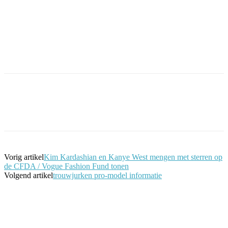
Facebook
Twitter
Pinterest
WhatsApp
Vorig artikel
Kim Kardashian en Kanye West mengen met sterren op
de CFDA / Vogue Fashion Fund tonen
Volgend artikel
trouwjurken pro-model informatie