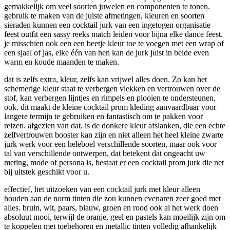
gemakkelijk om veel soorten juwelen en componenten te tonen.
gebruik te maken van de juiste afmetingen, kleuren en soorten
sieraden kunnen een cocktail jurk van een ingetogen organisatie
feest outfit een sassy reeks match leiden voor bijna elke dance feest.
je misschien ook een een beetje kleur toe te voegen met een wrap of
een sjaal of jas, elke één van hen kan de jurk juist in beide even
warm en koude maanden te maken.
dat is zelfs extra, kleur, zelfs kan vrijwel alles doen. Zo kan het
schemerige kleur staat te verbergen vlekken en vertrouwen over de
stof, kan verbergen lijntjes en rimpels en plooien te ondersteunen,
ook. dit maakt de kleine cocktail prom kleding aanvaardbaar voor
langere termijn te gebruiken en fantastisch om te pakken voor
reizen. afgezien van dat, is de donkere kleur afslanken, die een echte
zelfvertrouwen booster kan zijn en niet alleen het heel kleine zwarte
jurk werk voor een heleboel verschillende soorten, maar ook voor
tal van verschillende ontwerpen, dat betekent dat ongeacht uw
meting, mode of persona is, bestaat er een cocktail prom jurk die net
bij uitstek geschikt voor u.
effectief, het uitzoeken van een cocktail jurk met kleur alleen
houden aan de norm tinten die zou kunnen evenaren zeer goed met
alles. bruin, wit, paars, blauw, groen en rood ook al het werk doen
absoluut mooi, terwijl de oranje, geel en pastels kan moeilijk zijn om
te koppelen met toebehoren en metallic tinten volledig afhankelijk