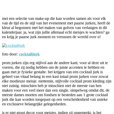
Facebook
Twitter
Pinterest
WhatsApp
met een selectie van make-up die kan worden samen als voor elk
van de tijd en de stijl van het evenement met paarse jurken, heeft de
kleur al begonnen met het maken van golven van verlangen in dit
kalenderjaar. ja, wat zijn jullie allemaal echt meisjes te wachten? ga
en krijg je paarse jurk moment en verrassen de wereld over u!
foto door:
cocktailjurk
prom jurken zijn erg stijlvol aan de andere kant, voor al deze uit te
voeren, die zij nodig hebben om de juiste accenten te hebben en
gaan met je fysieke gestalte. het krijgen van een cocktail jurk is
geheel van vitaal belang in een kast totaal prom jurken voor zowat
elke modieuze meisje. niettemin, stijlvolle cocktail prom kleding zijn
niet zuinig. misschien heb je misschien niet de meeste van hen
maken voor een veel meer dan een single. simpelweg omdat dit, de
meeste dames moeten om fondsen te besteden aan 1 grote cocktail
jurk die kan worden toegepast op een verscheidenheid van unieke
en exclusieve belangrijke gelegenheden.
is er niet groot decor voor meisjes. indien zij opgemerkt, is het