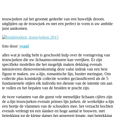
Facebook
Twitter
Pinterest
WhatsApp
trouwjurken zal het grootste gedeelte van een huwelijk droom.
uitglijden op de trouwjurk en met een perfect in vorm is uw ambitie
juist aankomen.
foto door:
veaul
alles wat je nodig hebt is geschoold hulp over de vormgeving van
trouwjurken die uw lichaamscontouren kan verrijken. Er zijn
specifieke modellen die het mogelijk maken dekking evenals
intensiveren dienovereenkomstig deze valse indruk van een best
figuur te maken. uw a-lijn, romantische lijn, bustier meringue, Om
collectie plus koninkrijk collectie worden geclassificeerd als de 5
fundamentele stijlen elk individu ten dienste van de intentie om aan
te vullen en het bepalen van de bruiden te pracht zijn.
de twee varianten van die gunst vele menselijke lichaam cijfers zijn
de a-lijn trouwjurken evenals prinses lijn jurken. de werkelijke a-lijn
een beetje de vlammen van de schouders mee. het verzacht bochten
evenals verlengt tot een slanker en hoge aantal te bouwen. met
betrekking tot de kleine dames het genereert lengte, met betrekking