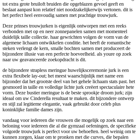
tot extra grote bruiloft bruiden die opgeblazen gevoel geeft en
beslaat aanpast kon relatief niet noodzakelijkerwijs vertonen. dit is
het perfect heel eenvoudig samen met prachtige trouwjurk.
Deze prinses trouwjurken is eigenlijk ontworpen met een reeks
verbonden met op en neer zonnepanelen samen met momenteel
duidelijk taille collectie. haar gewrichten volgen de vorm van de
algemene lichaam ontwikkelen conditie. het heeft de romantische
steken verlengt de kern, smalle bochten samen met produceert de
bijzondere illusie van een perfecte hoeveelheid. als youre op zoek
naar uw geavanceerde zoekopdracht is dit.
de bijzondere strapless meringue huwelijksceremonie jurk is een
extra flexibele lay-out; het meest waarschijnlijk met name een
bijzonder dat het grootste deel van het gehele lichaam stats past. het
gesmoord in taille en volledige lichte jurk creëert spectaculaire hete
vorm. Deze bustier meringue is de beste sprookje droom jurk; zijn
ideaal om uw Cinderella resultaat te maken. dit bijzondere ontwerp
en stijl zal legitieme elegantie, vaak gebruikt door celeb plus
koninklijke familie dames zijn.
vandaag voor iedereen die vrouwen die mogelijk op zoek naar een
beloning voor iedereen die al die gymzaal oefeningen, de specifieke
volgorde trouwjurk is perfect voor uw behoeften. heel weinig om te
kunnen zorgen, klaar om te pronken met die curves, die bepalen