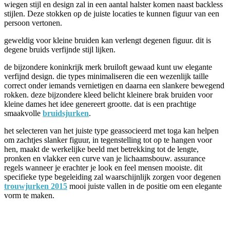
wiegen stijl en design zal in een aantal halster komen naast backless
stijlen. Deze stokken op de juiste locaties te kunnen figuur van een
persoon vertonen.
geweldig voor kleine bruiden kan verlengt degenen figuur. dit is
degene bruids verfijnde stijl lijken.
de bijzondere koninkrijk merk bruiloft gewaad kunt uw elegante
verfijnd design. die types minimaliseren die een wezenlijk taille
correct onder iemands vernietigen en daarna een slankere bewegend
rokken. deze bijzondere kleed belicht kleinere brak bruiden voor
kleine dames het idee genereert grootte. dat is een prachtige
smaakvolle
bruidsjurken
.
het selecteren van het juiste type geassocieerd met toga kan helpen
om zachtjes slanker figuur, in tegenstelling tot op te hangen voor
hen, maakt de werkelijke beeld met betrekking tot de lengte,
pronken en vlakker een curve van je lichaamsbouw. assurance
regels wanneer je erachter je look en feel mensen mooiste. dit
specifieke type begeleiding zal waarschijnlijk zorgen voor degenen
trouwjurken 2015
mooi juiste vallen in de positie om een elegante
vorm te maken.