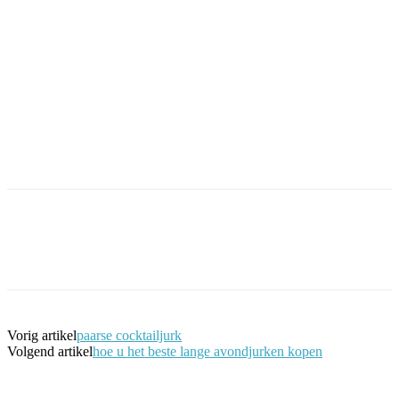
Facebook
Twitter
Pinterest
WhatsApp
Vorig artikel
paarse cocktailjurk
Volgend artikel
hoe u het beste lange avondjurken kopen